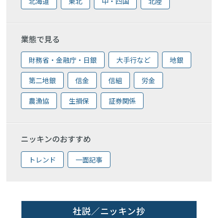
北海道
東北
中・四国
北陸
業態で見る
財務省・金融庁・日銀
大手行など
地銀
第二地銀
信金
信組
労金
農漁協
生損保
証券関係
ニッキンのおすすめ
トレンド
一面記事
社説／ニッキン抄