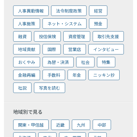
人事異動情報
法令制度政策
経営
人事施策
ネット・システム
預金
融資
投信保険
資産管理
取引先支援
地域貢献
国際
営業店
インタビュー
おくやみ
為替・決済
社会
特集
金融再編
手数料
年金
ニッキン抄
社説
写真を読む
地域別で見る
関東・甲信越
近畿
九州
中部