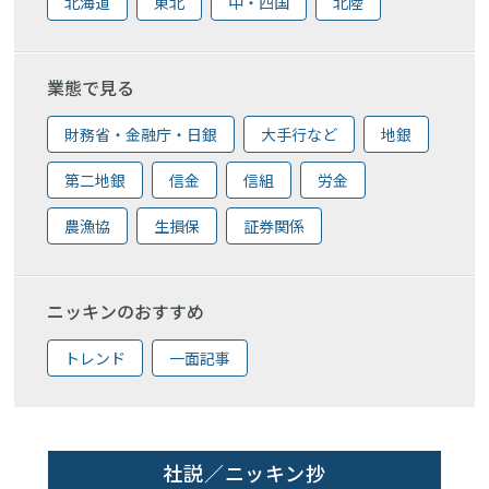
北海道
東北
中・四国
北陸
業態で見る
財務省・金融庁・日銀
大手行など
地銀
第二地銀
信金
信組
労金
農漁協
生損保
証券関係
ニッキンのおすすめ
トレンド
一面記事
社説／ニッキン抄