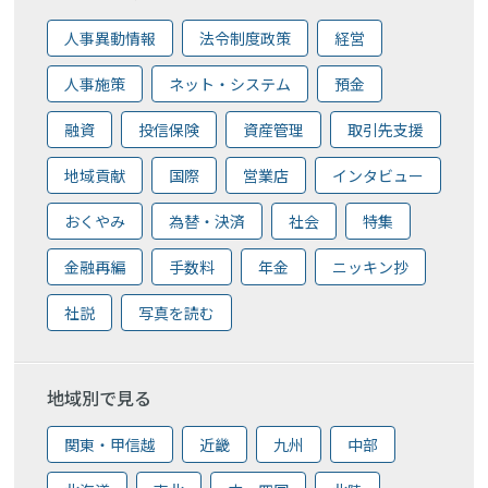
人事異動情報
法令制度政策
経営
人事施策
ネット・システム
預金
融資
投信保険
資産管理
取引先支援
地域貢献
国際
営業店
インタビュー
おくやみ
為替・決済
社会
特集
金融再編
手数料
年金
ニッキン抄
社説
写真を読む
地域別で見る
関東・甲信越
近畿
九州
中部