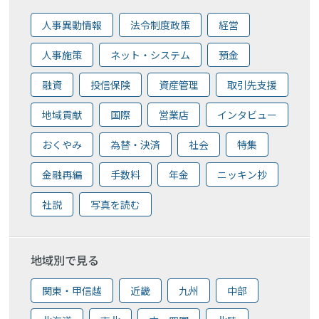
人事異動情報
法令制度政策
経営
人事施策
ネット・システム
預金
融資
投信保険
資産管理
取引先支援
地域貢献
国際
営業店
インタビュー
おくやみ
為替・決済
社会
特集
金融再編
手数料
年金
ニッキン抄
社説
写真を読む
地域別で見る
関東・甲信越
近畿
九州
中部