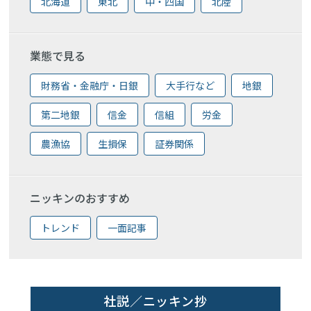
北海道
東北
中・四国
北陸
業態で見る
財務省・金融庁・日銀
大手行など
地銀
第二地銀
信金
信組
労金
農漁協
生損保
証券関係
ニッキンのおすすめ
トレンド
一面記事
社説／ニッキン抄