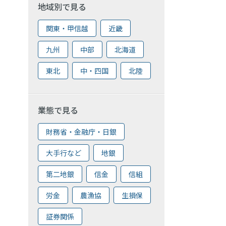
地域別で見る
関東・甲信越
近畿
九州
中部
北海道
東北
中・四国
北陸
業態で見る
財務省・金融庁・日銀
大手行など
地銀
第二地銀
信金
信組
労金
農漁協
生損保
証券関係