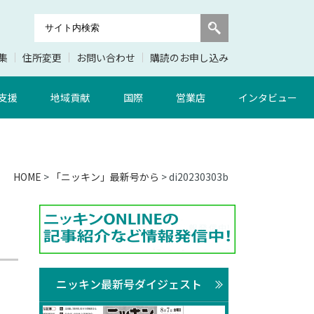
集
住所変更
お問い合わせ
購読のお申し込み
支援
地域貢献
国際
営業店
インタビュー
HOME
>
「ニッキン」最新号から
> di20230303b
ニッキン最新号ダイジェスト