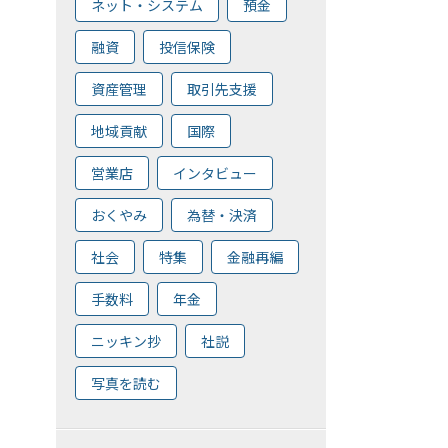
ネット・システム
預金
融資
投信保険
資産管理
取引先支援
地域貢献
国際
営業店
インタビュー
おくやみ
為替・決済
社会
特集
金融再編
手数料
年金
ニッキン抄
社説
写真を読む