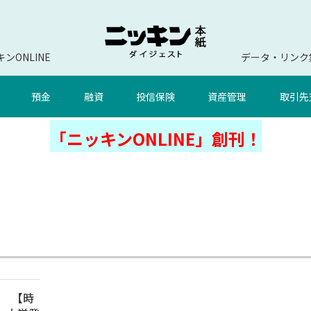
ンONLINE
データ・リンク
預金
融資
投信保険
資産管理
取引先
「ニッキンONLINE」創刊！
集 【時