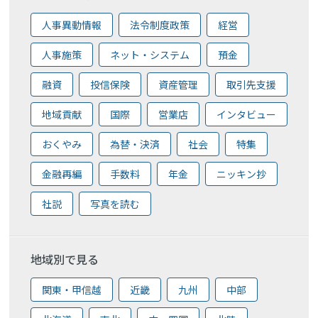
人事異動情報
法令制度政策
経営
人事施策
ネット・システム
預金
融資
投信保険
資産管理
取引先支援
地域貢献
国際
営業店
インタビュー
おくやみ
為替・決済
社会
特集
金融再編
手数料
年金
ニッキン抄
社説
写真を読む
地域別で見る
関東・甲信越
近畿
九州
中部