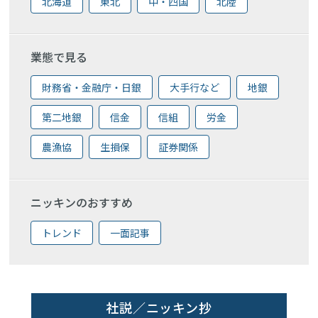
北海道
東北
中・四国
北陸
業態で見る
財務省・金融庁・日銀
大手行など
地銀
第二地銀
信金
信組
労金
農漁協
生損保
証券関係
ニッキンのおすすめ
トレンド
一面記事
社説／ニッキン抄