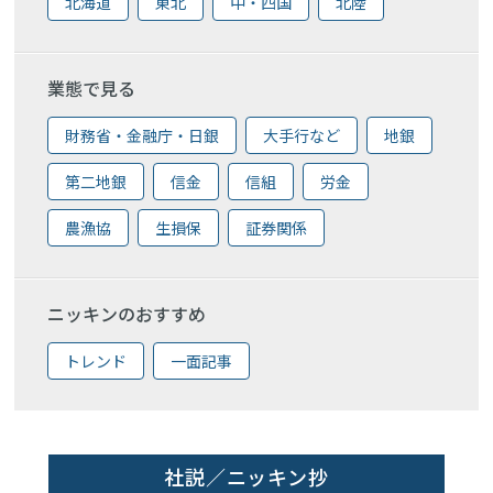
北海道
東北
中・四国
北陸
業態で見る
財務省・金融庁・日銀
大手行など
地銀
第二地銀
信金
信組
労金
農漁協
生損保
証券関係
ニッキンのおすすめ
トレンド
一面記事
社説／ニッキン抄