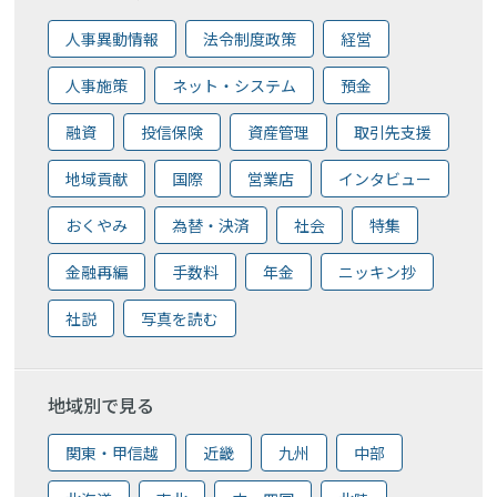
人事異動情報
法令制度政策
経営
人事施策
ネット・システム
預金
融資
投信保険
資産管理
取引先支援
地域貢献
国際
営業店
インタビュー
おくやみ
為替・決済
社会
特集
金融再編
手数料
年金
ニッキン抄
社説
写真を読む
地域別で見る
関東・甲信越
近畿
九州
中部