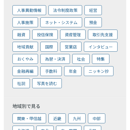
人事異動情報
法令制度政策
経営
人事施策
ネット・システム
預金
融資
投信保険
資産管理
取引先支援
地域貢献
国際
営業店
インタビュー
おくやみ
為替・決済
社会
特集
金融再編
手数料
年金
ニッキン抄
社説
写真を読む
地域別で見る
関東・甲信越
近畿
九州
中部