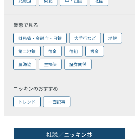
北海道
東北
中・四国
北陸
業態で見る
財務省・金融庁・日銀
大手行など
地銀
第二地銀
信金
信組
労金
農漁協
生損保
証券関係
ニッキンのおすすめ
トレンド
一面記事
社説／ニッキン抄