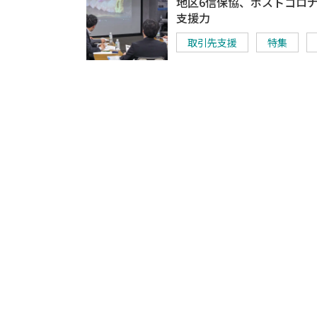
地区6信保協、ポストコロ
支援力
取引先支援
特集