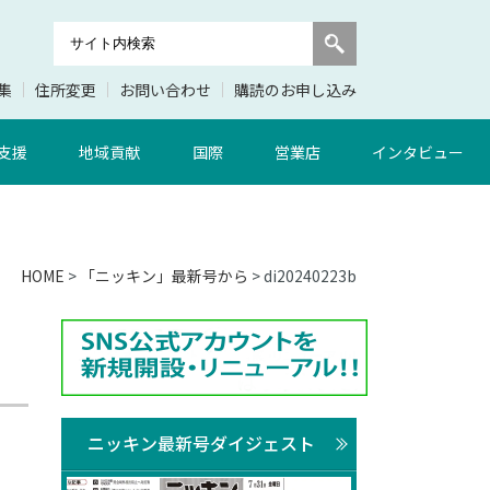
集
住所変更
お問い合わせ
購読のお申し込み
支援
地域貢献
国際
営業店
インタビュー
HOME
>
「ニッキン」最新号から
> di20240223b
ニッキン最新号ダイジェスト