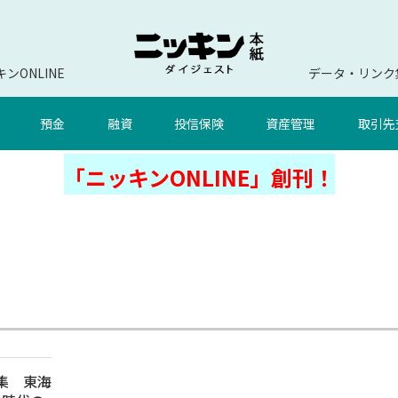
ンONLINE
データ・リンク
預金
融資
投信保険
資産管理
取引先
「ニッキンONLINE」創刊！
特集 東海