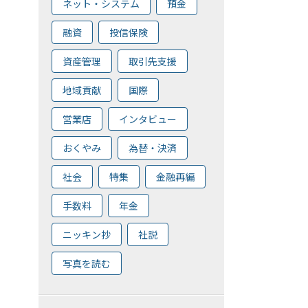
ネット・システム
預金
融資
投信保険
資産管理
取引先支援
地域貢献
国際
営業店
インタビュー
おくやみ
為替・決済
社会
特集
金融再編
手数料
年金
ニッキン抄
社説
写真を読む