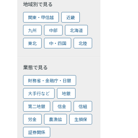
地域別で見る
関東・甲信越
近畿
九州
中部
北海道
東北
中・四国
北陸
業態で見る
財務省・金融庁・日銀
大手行など
地銀
第二地銀
信金
信組
労金
農漁協
生損保
証券関係