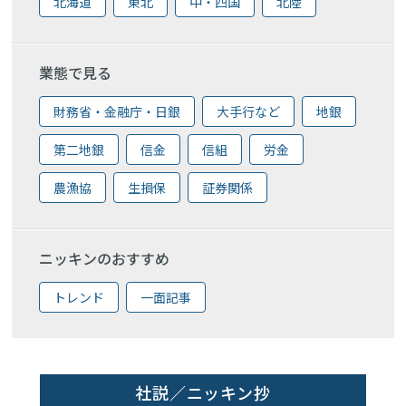
北海道
東北
中・四国
北陸
業態で見る
財務省・金融庁・日銀
大手行など
地銀
第二地銀
信金
信組
労金
農漁協
生損保
証券関係
ニッキンのおすすめ
トレンド
一面記事
社説／ニッキン抄