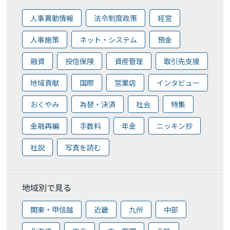
人事異動情報
法令制度政策
経営
人事施策
ネット・システム
預金
融資
投信保険
資産管理
取引先支援
地域貢献
国際
営業店
インタビュー
おくやみ
為替・決済
社会
特集
金融再編
手数料
年金
ニッキン抄
社説
写真を読む
地域別で見る
関東・甲信越
近畿
九州
中部