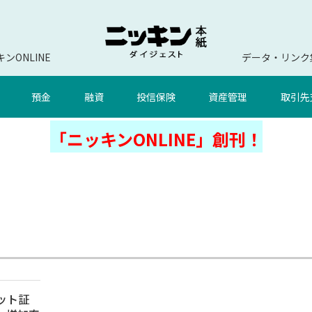
ンONLINE
データ・リンク
預金
融資
投信保険
資産管理
取引先
「ニッキンONLINE」創刊！
ネット証