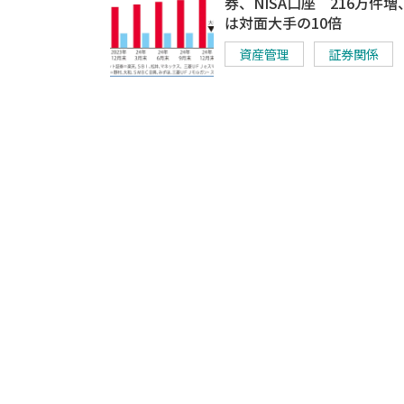
券、NISA口座 216万件
は対面大手の10倍
資産管理
証券関係