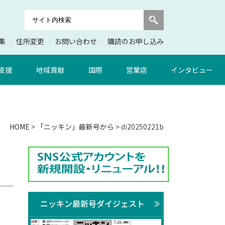
集
住所変更
お問い合わせ
購読のお申し込み
支援
地域貢献
国際
営業店
インタビュー
HOME
>
「ニッキン」最新号から
> di20250221b
ニッキン最新号ダイジェスト