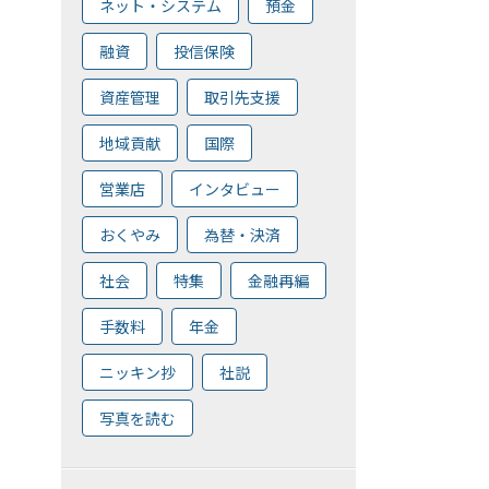
ネット・システム
預金
融資
投信保険
資産管理
取引先支援
地域貢献
国際
営業店
インタビュー
おくやみ
為替・決済
社会
特集
金融再編
手数料
年金
ニッキン抄
社説
写真を読む