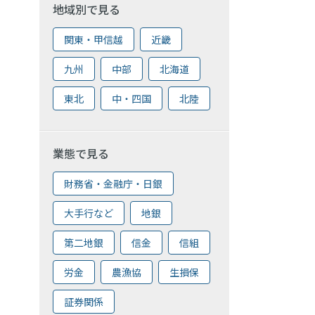
地域別で見る
関東・甲信越
近畿
九州
中部
北海道
東北
中・四国
北陸
業態で見る
財務省・金融庁・日銀
大手行など
地銀
第二地銀
信金
信組
労金
農漁協
生損保
証券関係