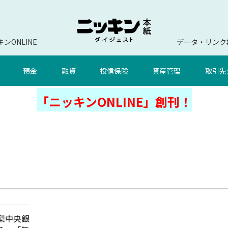
ンONLINE
データ・リンク
預金
融資
投信保険
資産管理
取引先
「ニッキンONLINE」創刊！
山梨中央銀