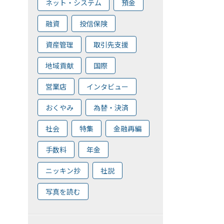
ネット・システム
預金
融資
投信保険
資産管理
取引先支援
地域貢献
国際
営業店
インタビュー
おくやみ
為替・決済
社会
特集
金融再編
手数料
年金
ニッキン抄
社説
写真を読む