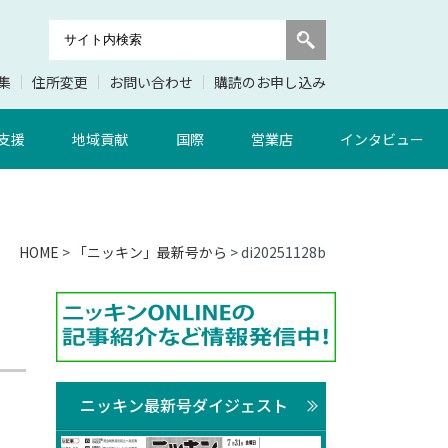
集
住所変更
お問い合わせ
購読のお申し込み
支援
地域貢献
国際
営業店
インタビュー
HOME
>
「ニッキン」最新号から
> di20251128b
ニッキン最新号ダイジェスト