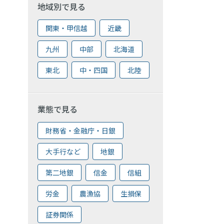
地域別で見る
関東・甲信越
近畿
九州
中部
北海道
東北
中・四国
北陸
業態で見る
財務省・金融庁・日銀
大手行など
地銀
第二地銀
信金
信組
労金
農漁協
生損保
証券関係