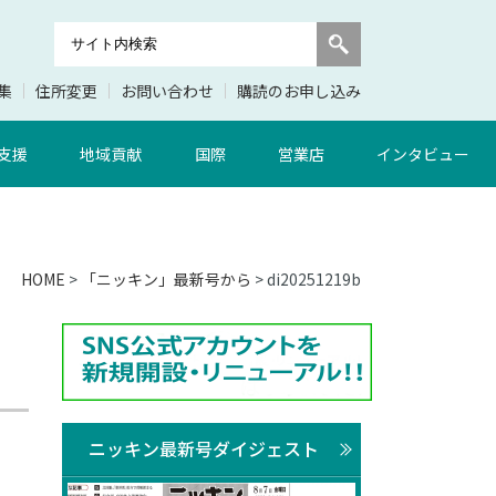
集
住所変更
お問い合わせ
購読のお申し込み
支援
地域貢献
国際
営業店
インタビュー
HOME
>
「ニッキン」最新号から
> di20251219b
ニッキン最新号ダイジェスト