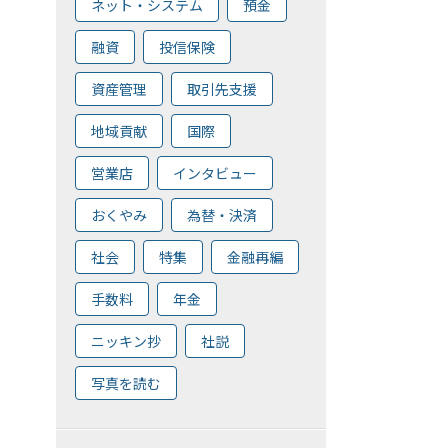
ネット・システム
預金
融資
投信保険
資産管理
取引先支援
地域貢献
国際
営業店
インタビュー
おくやみ
為替・決済
社会
特集
金融再編
手数料
年金
ニッキン抄
社説
写真を読む