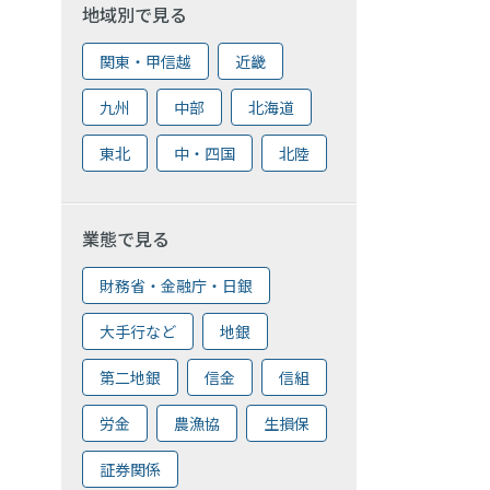
地域別で見る
関東・甲信越
近畿
九州
中部
北海道
東北
中・四国
北陸
業態で見る
財務省・金融庁・日銀
大手行など
地銀
第二地銀
信金
信組
労金
農漁協
生損保
証券関係