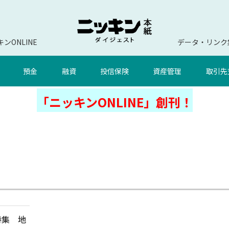
ンONLINE
データ・リンク
預金
融資
投信保険
資産管理
取引先
「ニッキンONLINE」創刊！
 特集 地