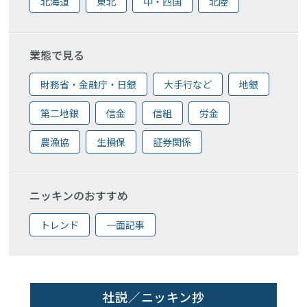
北海道
東北
中・四国
北陸
業態で見る
財務省・金融庁・日銀
大手行など
地銀
第二地銀
信金
信組
労金
農漁協
生損保
証券関係
ニッキンのおすすめ
トレンド
一面記事
社説／ニッキン抄