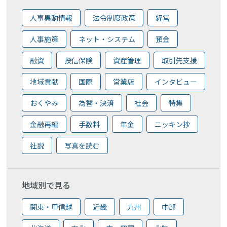
人事異動情報
法令制度政策
経営
人事施策
ネット・システム
預金
融資
投信保険
資産管理
取引先支援
地域貢献
国際
営業店
インタビュー
おくやみ
為替・決済
社会
特集
金融再編
手数料
年金
ニッキン抄
社説
写真を読む
地域別で見る
関東・甲信越
近畿
九州
中部