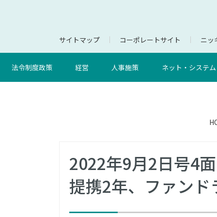
サイトマップ
コーポレートサイト
ニッキ
法令制度政策
経営
人事施策
ネット・システム
H
2022年9月2日号
提携2年、ファンド