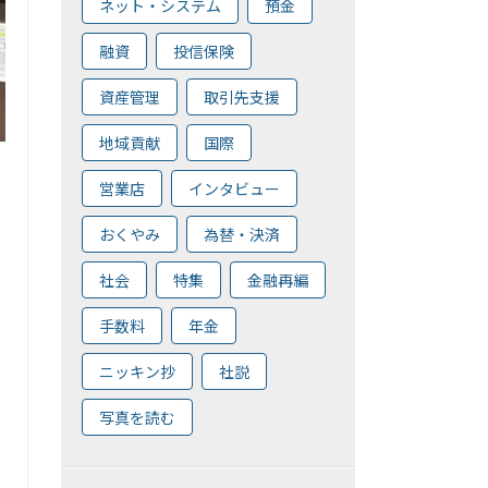
ネット・システム
預金
融資
投信保険
資産管理
取引先支援
地域貢献
国際
営業店
インタビュー
おくやみ
為替・決済
社会
特集
金融再編
手数料
年金
ニッキン抄
社説
写真を読む