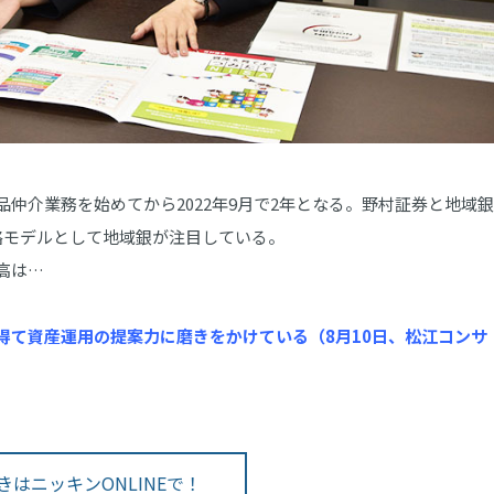
介業務を始めてから2022年9月で2年となる。野村証券と地域銀
略モデルとして地域銀が注目している。
高は…
得て資産運用の提案力に磨きをかけている（8月10日、松江コンサ
きはニッキンONLINEで！