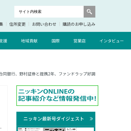
集
住所変更
お問い合わせ
購読のお申し込み
支援
地域貢献
国際
営業店
インタビュー
 山陰合同銀行、野村証券と提携2年、ファンドラップ好調
ニッキン最新号ダイジェスト