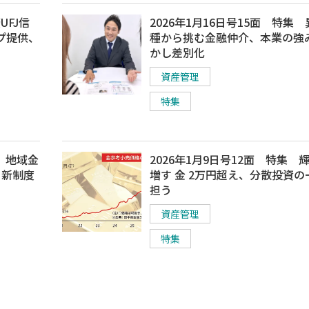
UFJ信
2026年1月16日号15面 特集
プ提供、
種から挑む金融仲介、本業の強
かし差別化
資産管理
特集
集 地域金
2026年1月9日号12面 特集 
、新制度
増す 金 2万円超え、分散投資の
担う
資産管理
特集