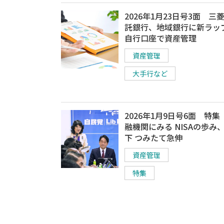
2026年1月23日号3面 三菱
託銀行、地域銀行に新ラッ
自行口座で資産管理
資産管理
大手行など
2026年1月9日号6面 特
融機関にみる NISAの歩み
下 つみたて急伸
資産管理
特集