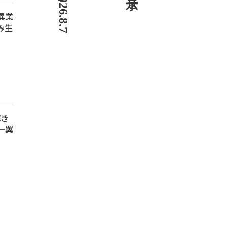
 異業
み生
輝き
一翼