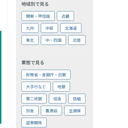
地域別で見る
関東・甲信越
近畿
九州
中部
北海道
東北
中・四国
北陸
業態で見る
財務省・金融庁・日銀
大手行など
地銀
第二地銀
信金
信組
労金
農漁協
生損保
証券関係