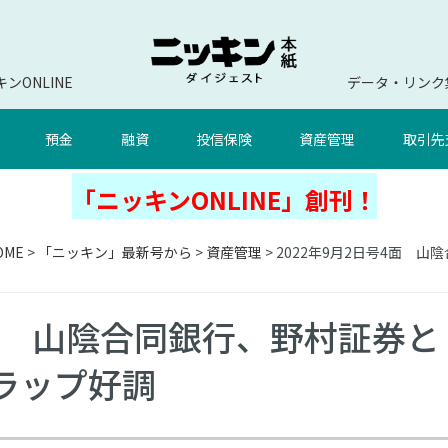
ンONLINE
データ・リンク
預金
融資
投信保険
資産管理
取引先
「ニッキンONLINE」創刊！
OME
>
「ニッキン」最新号から
>
資産管理
> 2022年9月2日号4面
4面 山陰合同銀行、野村証券と
ラップ好調