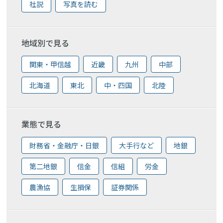
社説
写真を読む
地域別で見る
関東・甲信越
近畿
九州
中部
北海道
東北
中・四国
北陸
業態で見る
財務省・金融庁・日銀
大手行など
地銀
第二地銀
信金
信組
労金
農漁協
生損保
証券関係