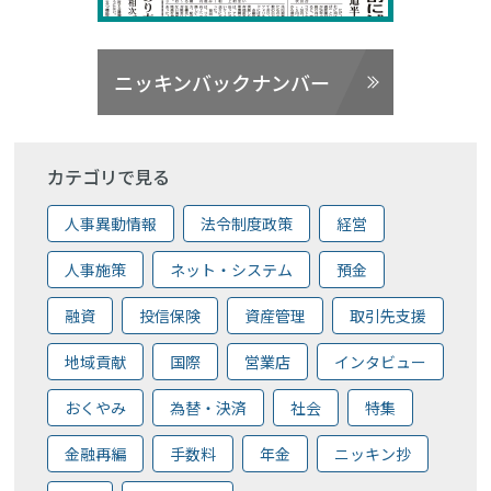
ニッキンバックナンバー
カテゴリで見る
人事異動情報
法令制度政策
経営
人事施策
ネット・システム
預金
融資
投信保険
資産管理
取引先支援
地域貢献
国際
営業店
インタビュー
おくやみ
為替・決済
社会
特集
金融再編
手数料
年金
ニッキン抄