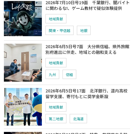
2026年7月10日号19面 千葉銀行、闇バイト
に関わるな!、ゲーム教材で疑似体験提供
地域貢献
関東・甲信越
地銀
2026年6月5日号7面 大分県信組、県外旅館
別府進出に伴走、地域との融和支える
地域貢献
九州
信組
2026年6月5日号17面 北洋銀行、道内高校
留学支援、寄付もとに奨学金新設
地域貢献
第二地銀
北海道