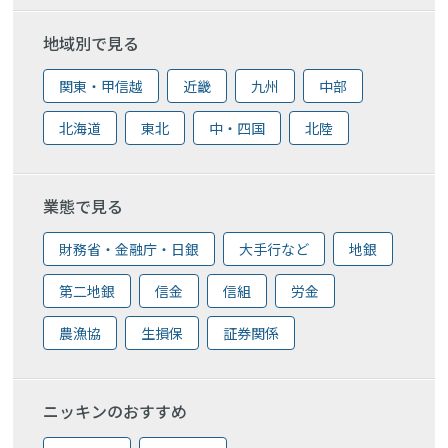
地域別で見る
関東・甲信越
近畿
九州
中部
北海道
東北
中・四国
北陸
業態で見る
財務省・金融庁・日銀
大手行など
地銀
第二地銀
信金
信組
労金
農漁協
生損保
証券関係
ニッキンのおすすめ