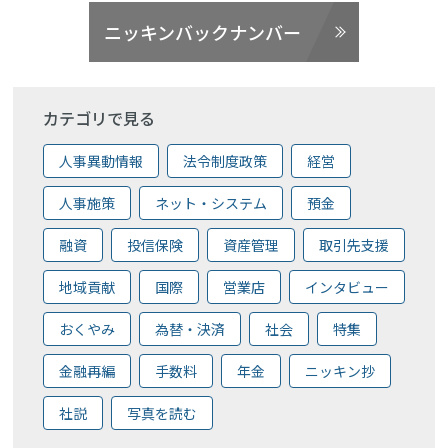
ニッキンバックナンバー
カテゴリで見る
人事異動情報
法令制度政策
経営
人事施策
ネット・システム
預金
融資
投信保険
資産管理
取引先支援
地域貢献
国際
営業店
インタビュー
おくやみ
為替・決済
社会
特集
金融再編
手数料
年金
ニッキン抄
社説
写真を読む