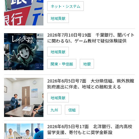
ネット・システム
地域貢献
2026年7月10日号19面 千葉銀行、闇バイト
に関わるな!、ゲーム教材で疑似体験提供
地域貢献
関東・甲信越
地銀
2026年6月5日号7面 大分県信組、県外旅館
別府進出に伴走、地域との融和支える
地域貢献
九州
信組
2026年6月5日号17面 北洋銀行、道内高校
留学支援、寄付もとに奨学金新設