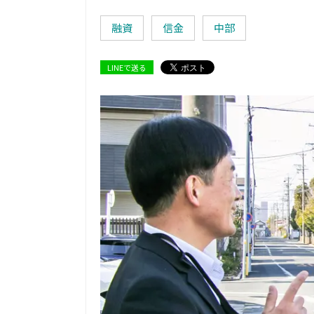
融資
信金
中部
LINEで送る