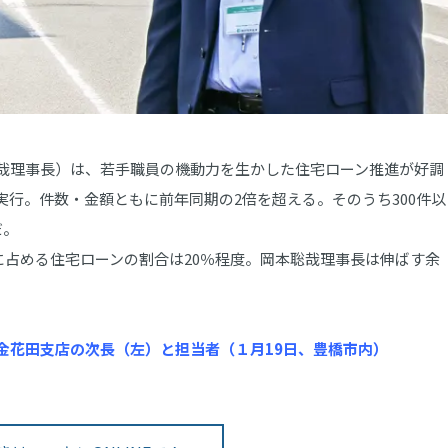
哉理事長）は、若手職員の機動力を生かした住宅ローン推進が好調
億円を実行。件数・金額ともに前年同期の2倍を超える。そのうち300件以
だ。
に占める住宅ローンの割合は20％程度。岡本聡哉理事長は伸ばす余
金花田支店の次長（左）と担当者（１月19日、豊橋市内）