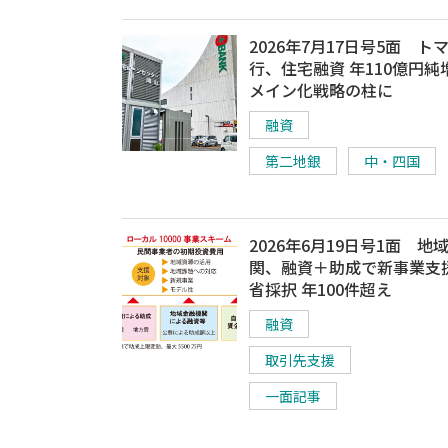
2026年7月17日号5面 ト
行、住宅融資 年110億円純
メイン化戦略の柱に
融資
第二地銀
中・四国
2026年6月19日号1面 地
関、融資＋助成で新事業支
省採択 年100件超え
融資
取引先支援
一面記事