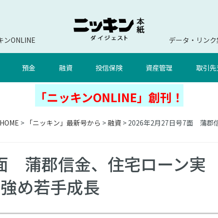
ンONLINE
データ・リンク
預金
融資
投信保険
資産管理
取引先
「ニッキンONLINE」創刊！
HOME
>
「ニッキン」最新号から
>
融資
> 2026年2月27日号7面
号7面 蒲郡信金、住宅ローン実
ト強め若手成長