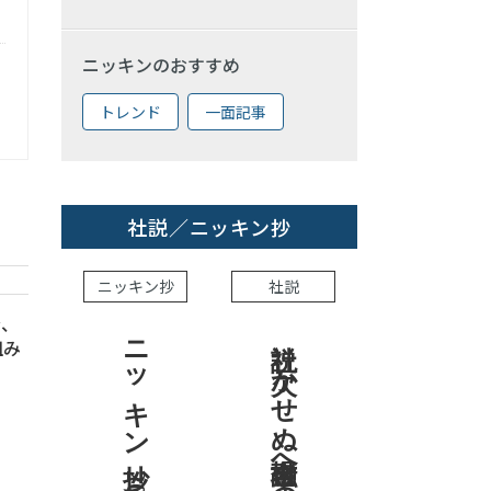
ニッキンのおすすめ
トレンド
一面記事
社説／ニッキン抄
ニッキン抄
社説
金、
ニッキン抄 2026.7.31
社説 欠かせぬ金融市場への目配り
組み