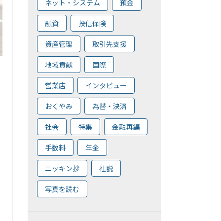
ネット・システム
預金
融資
投信保険
資産管理
取引先支援
地域貢献
国際
営業店
インタビュー
おくやみ
為替・決済
社会
特集
金融再編
手数料
年金
ニッキン抄
社説
写真を読む