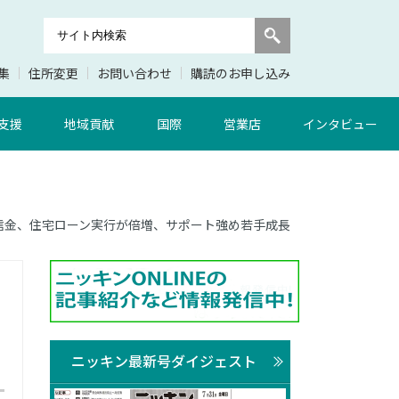
集
住所変更
お問い合わせ
購読のお申し込み
支援
地域貢献
国際
営業店
インタビュー
 蒲郡信金、住宅ローン実行が倍増、サポート強め若手成長
ニッキン最新号ダイジェスト