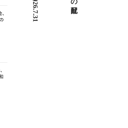
金、
の
行、
和