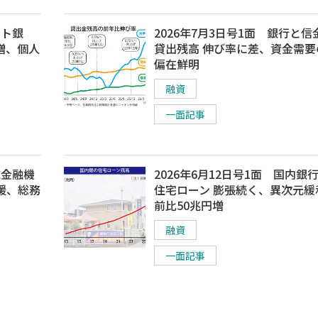
マト銀
2026年7月3日号1面 銀行と信
増、個人
貸出残高 伸び率に差、資金需要
偏在鮮明
融資
一面記事
域金融機
2026年6月12日号1面 国内銀
援、総務
住宅ローン 膨張続く、異次元緩
前比50兆円増
融資
一面記事