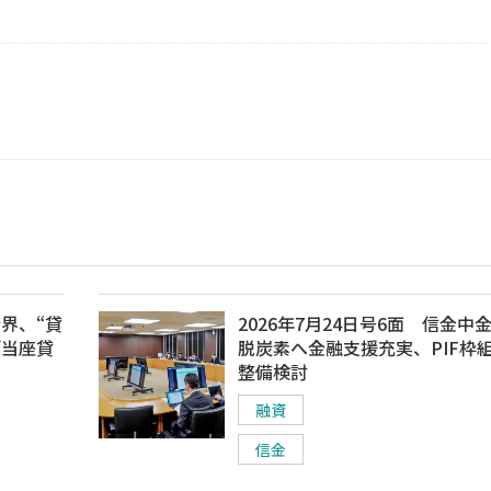
行界、“貸
2026年7月24日号6面 信金中
「当座貸
脱炭素へ金融支援充実、PIF枠
整備検討
融資
信金