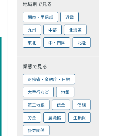
地域別で見る
関東・甲信越
近畿
九州
中部
北海道
東北
中・四国
北陸
業態で見る
財務省・金融庁・日銀
大手行など
地銀
第二地銀
信金
信組
労金
農漁協
生損保
証券関係