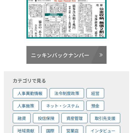
ニッキンバックナンバー
カテゴリで見る
人事異動情報
法令制度政策
経営
人事施策
ネット・システム
預金
融資
投信保険
資産管理
取引先支援
地域貢献
国際
営業店
インタビュー