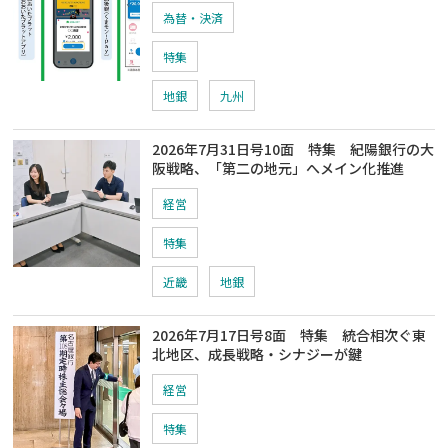
為替・決済
特集
地銀
九州
2026年7月31日号10面 特集 紀陽銀行の大
阪戦略、「第二の地元」へメイン化推進
経営
特集
近畿
地銀
2026年7月17日号8面 特集 統合相次ぐ東
北地区、成長戦略・シナジーが鍵
経営
特集