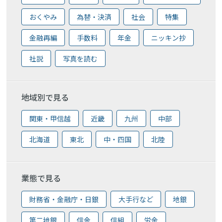
おくやみ
為替・決済
社会
特集
金融再編
手数料
年金
ニッキン抄
社説
写真を読む
地域別で見る
関東・甲信越
近畿
九州
中部
北海道
東北
中・四国
北陸
業態で見る
財務省・金融庁・日銀
大手行など
地銀
第二地銀
信金
信組
労金