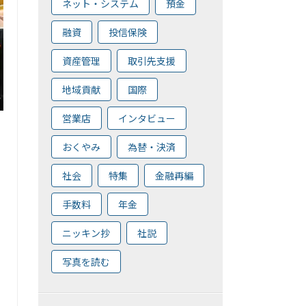
ネット・システム
預金
融資
投信保険
資産管理
取引先支援
地域貢献
国際
営業店
インタビュー
おくやみ
為替・決済
社会
特集
金融再編
手数料
年金
ニッキン抄
社説
写真を読む