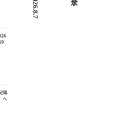
26
9
 紀陽
」へ