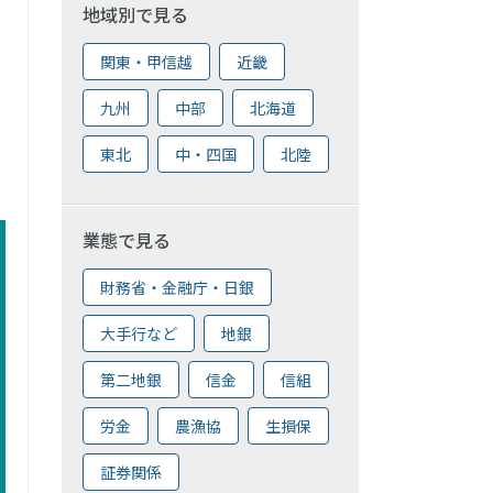
地域別で見る
関東・甲信越
近畿
九州
中部
北海道
東北
中・四国
北陸
業態で見る
財務省・金融庁・日銀
大手行など
地銀
第二地銀
信金
信組
労金
農漁協
生損保
証券関係