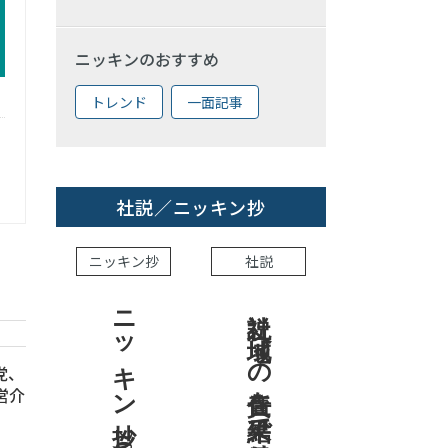
ニッキンのおすすめ
トレンド
一面記事
社説／ニッキン抄
ニッキン抄
社説
ニッキン抄 2026.8.7
社説 地域への責任を結果で示せ
党、
営介