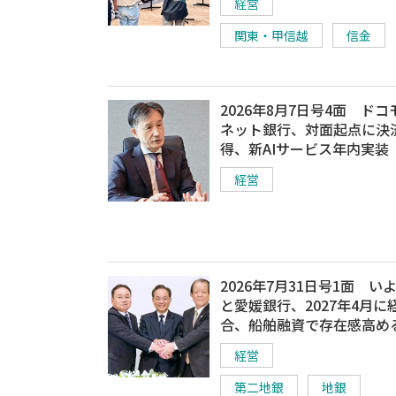
経営
関東・甲信越
信金
2026年8月7日号4面 ドコ
ネット銀行、対面起点に決
得、新AIサービス年内実装
経営
2026年7月31日号1面 い
と愛媛銀行、2027年4月に
合、船舶融資で存在感高め
経営
第二地銀
地銀