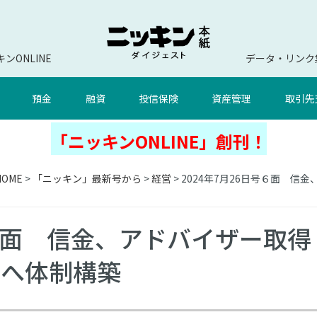
ンONLINE
データ・リンク
預金
融資
投信保険
資産管理
取引先
「ニッキンONLINE」創刊！
HOME
>
「ニッキン」最新号から
>
経営
> 2024年7月26日号６面
号６面 信金、アドバイザー取得
素へ体制構築