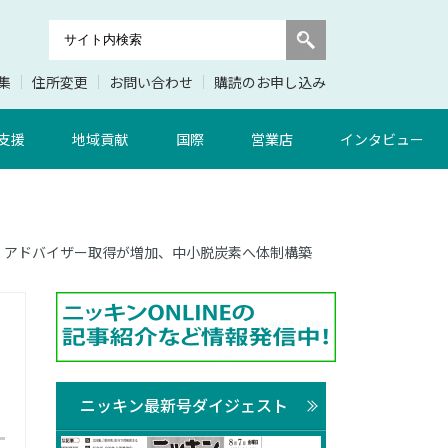
集
住所変更
お問い合わせ
購読のお申し込み
支援
地域貢献
国際
営業店
インタビュー
 信金、アドバイザー取得が増加、中小脱炭素へ体制構築
ニッキン最新号ダイジェスト