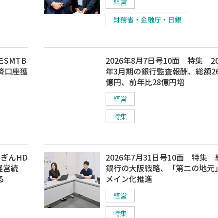
経営
財務省・金融庁・日銀
モSMTB
2026年8月7日号10面 特集 20
済口座獲
年3月期の銀行監査報酬、総額26
億円、前年比28億円増
経営
特集
よぎんHD
2026年7月31日号10面 特集
経営統
銀行の大阪戦略、「第二の地元
る
メイン化推進
経営
特集