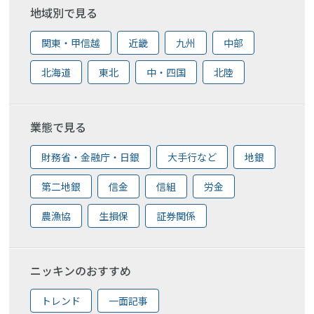
地域別で見る
関東・甲信越
近畿
九州
中部
北海道
東北
中・四国
北陸
業態で見る
財務省・金融庁・日銀
大手行など
地銀
第二地銀
信金
信組
労金
農漁協
生損保
証券関係
ニッキンのおすすめ
トレンド
一面記事