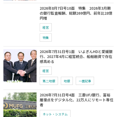
2026年8月7日号10面 特集 2026年3月期
の銀行監査報酬、総額269億円、前年比28億
円増
経営
特集
2026年7月31日号1面 いよぎんHDと愛媛銀
行、2027年4月に経営統合、船舶融資で存在
感高める
経営
第二地銀
地銀
一面記事
2026年7月31日号4面 三菱UFJ銀行、富裕
層接点をデジタル化、22万人にリモート専任
者
ネット・システム