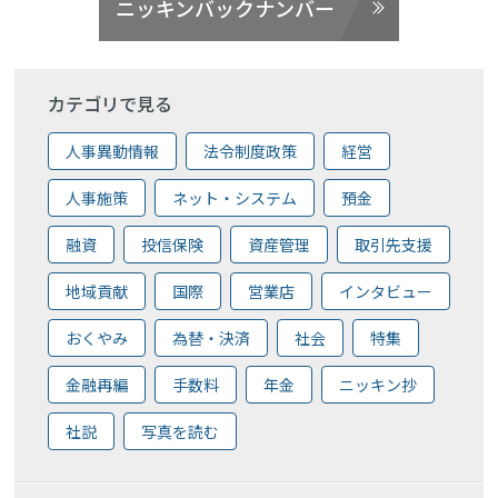
ニッキンバックナンバー
カテゴリで見る
人事異動情報
法令制度政策
経営
人事施策
ネット・システム
預金
融資
投信保険
資産管理
取引先支援
地域貢献
国際
営業店
インタビュー
おくやみ
為替・決済
社会
特集
金融再編
手数料
年金
ニッキン抄
社説
写真を読む