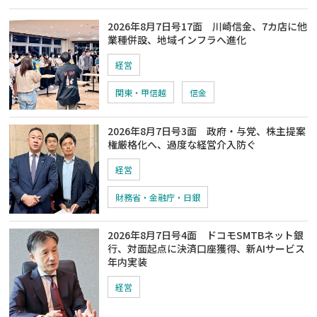
2026年8月7日号17面 川崎信金、7カ店に他
業種併設、地域インフラへ進化
経営
関東・甲信越
信金
2026年8月7日号3面 政府・与党、株主提案
権厳格化へ、過度な経営介入防ぐ
経営
財務省・金融庁・日銀
2026年8月7日号4面 ドコモSMTBネット銀
行、対面起点に決済口座獲得、新AIサービス
年内実装
経営