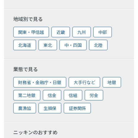
地域別で見る
関東・甲信越
近畿
九州
中部
北海道
東北
中・四国
北陸
業態で見る
財務省・金融庁・日銀
大手行など
地銀
第二地銀
信金
信組
労金
農漁協
生損保
証券関係
ニッキンのおすすめ