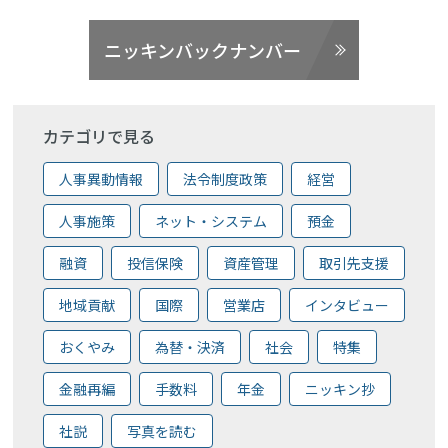
ニッキンバックナンバー
カテゴリで見る
人事異動情報
法令制度政策
経営
人事施策
ネット・システム
預金
融資
投信保険
資産管理
取引先支援
地域貢献
国際
営業店
インタビュー
おくやみ
為替・決済
社会
特集
金融再編
手数料
年金
ニッキン抄
社説
写真を読む