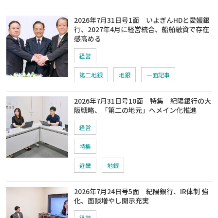
2026年7月31日号1面 いよぎんHDと愛媛銀
行、2027年4月に経営統合、船舶融資で存在
感高める
経営
第二地銀
地銀
一面記事
2026年7月31日号10面 特集 紀陽銀行の大
阪戦略、「第二の地元」へメイン化推進
経営
特集
近畿
地銀
2026年7月24日号5面 紀陽銀行、IR体制 強
化、面談増やし開示充実
経営