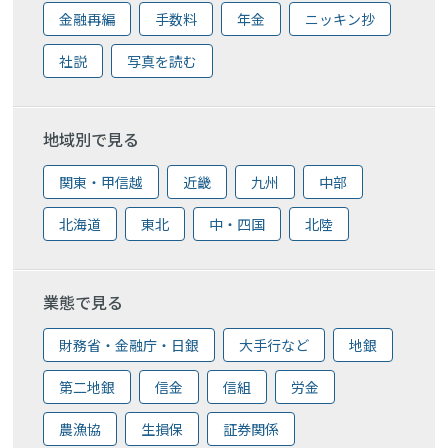
金融再編
手数料
年金
ニッキン抄
社説
写真を読む
地域別で見る
関東・甲信越
近畿
九州
中部
北海道
東北
中・四国
北陸
業態で見る
財務省・金融庁・日銀
大手行など
地銀
第二地銀
信金
信組
労金
農漁協
生損保
証券関係