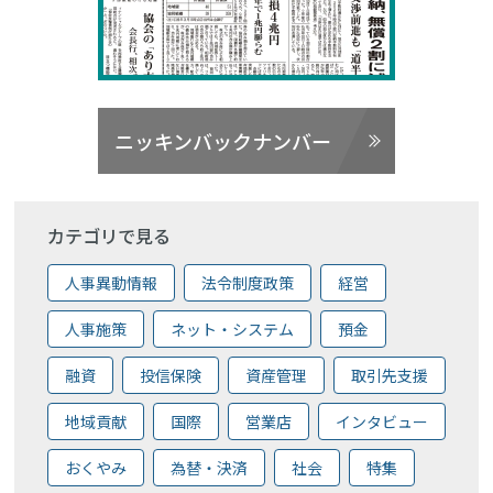
ニッキンバックナンバー
カテゴリで見る
人事異動情報
法令制度政策
経営
人事施策
ネット・システム
預金
融資
投信保険
資産管理
取引先支援
地域貢献
国際
営業店
インタビュー
おくやみ
為替・決済
社会
特集