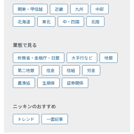
関東・甲信越
近畿
九州
中部
北海道
東北
中・四国
北陸
業態で見る
財務省・金融庁・日銀
大手行など
地銀
第二地銀
信金
信組
労金
農漁協
生損保
証券関係
ニッキンのおすすめ
トレンド
一面記事