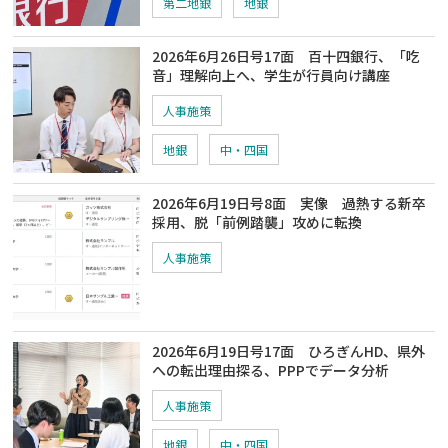
第二地銀
地銀
2026年6月26日号17面 百十四銀行、「吃
音」理解向上へ、学生が行員向け講座
人事施策
地銀
中・四国
2026年6月19日号8面 実像 過熱する新卒
採用、脱「前例踏襲」攻めに転換
人事施策
2026年6月19日号17面 ひろぎんHD、県外
への転出理由探る、PPPでデータ分析
人事施策
地銀
中・四国