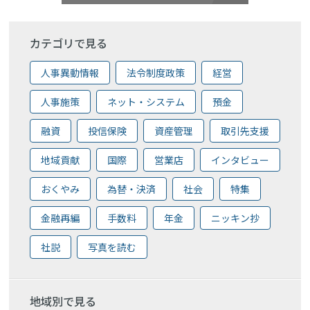
カテゴリで見る
人事異動情報
法令制度政策
経営
人事施策
ネット・システム
預金
融資
投信保険
資産管理
取引先支援
地域貢献
国際
営業店
インタビュー
おくやみ
為替・決済
社会
特集
金融再編
手数料
年金
ニッキン抄
社説
写真を読む
地域別で見る