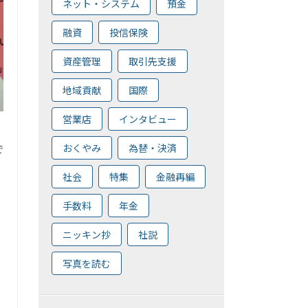
ネット・システム
預金
融資
投信保険
資産管理
取引先支援
地域貢献
国際
営業店
インタビュー
おくやみ
為替・決済
で
社会
特集
金融再編
手数料
年金
ニッキン抄
社説
写真を読む