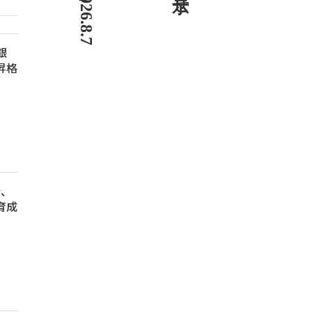
銀
昇格
行、
育成