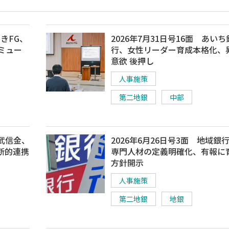
ぶきFG、
2026年7月31日号16面 あいち
ミュー
行、女性リーダー育成本格化、
意欲 後押し
人事施策
第二地銀
中部
西武信金、
2026年6月26日号3面 地域銀
断的連携
専門人材の定義明確化、有報に
方針開示
人事施策
第二地銀
地銀