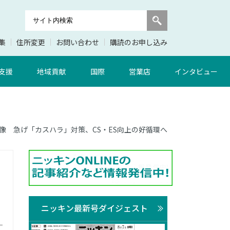
集
住所変更
お問い合わせ
購読のお申し込み
支援
地域貢献
国際
営業店
インタビュー
面 実像 急げ「カスハラ」対策、CS・ES向上の好循環へ
ニッキン最新号ダイジェスト