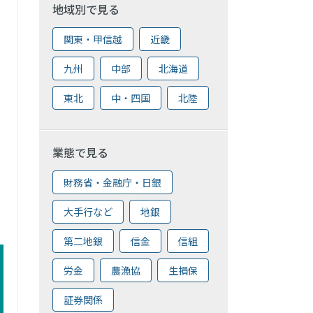
地域別で見る
関東・甲信越
近畿
九州
中部
北海道
東北
中・四国
北陸
業態で見る
財務省・金融庁・日銀
大手行など
地銀
第二地銀
信金
信組
労金
農漁協
生損保
証券関係