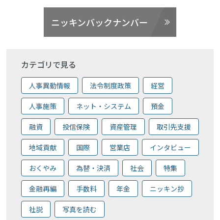
ニッキンバックナンバー
カテゴリで見る
人事異動情報
法令制度政策
経営
人事施策
ネット・システム
預金
融資
投信保険
資産管理
取引先支援
地域貢献
国際
営業店
インタビュー
おくやみ
為替・決済
社会
特集
金融再編
手数料
年金
ニッキン抄
社説
写真を読む