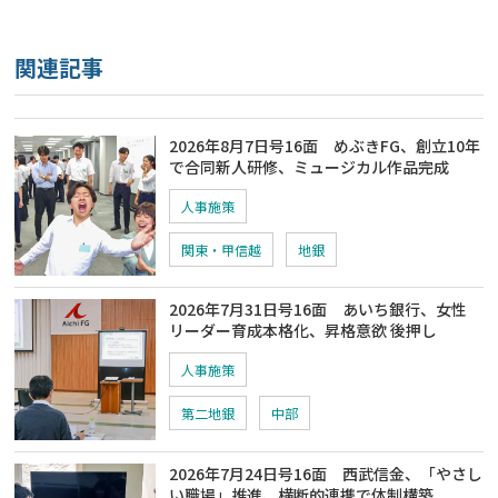
関連記事
2026年8月7日号16面 めぶきFG、創立10年
で合同新人研修、ミュージカル作品完成
人事施策
関東・甲信越
地銀
2026年7月31日号16面 あいち銀行、女性
リーダー育成本格化、昇格意欲 後押し
人事施策
第二地銀
中部
2026年7月24日号16面 西武信金、「やさし
い職場」推進、横断的連携で体制構築