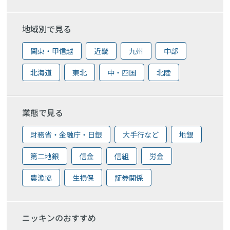
地域別で見る
関東・甲信越
近畿
九州
中部
北海道
東北
中・四国
北陸
業態で見る
財務省・金融庁・日銀
大手行など
地銀
第二地銀
信金
信組
労金
農漁協
生損保
証券関係
ニッキンのおすすめ