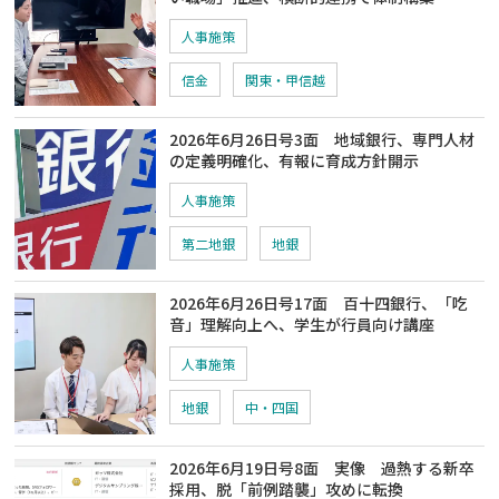
人事施策
信金
関東・甲信越
2026年6月26日号3面 地域銀行、専門人材
の定義明確化、有報に育成方針開示
人事施策
第二地銀
地銀
2026年6月26日号17面 百十四銀行、「吃
音」理解向上へ、学生が行員向け講座
人事施策
地銀
中・四国
2026年6月19日号8面 実像 過熱する新卒
採用、脱「前例踏襲」攻めに転換