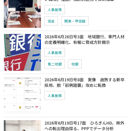
人事施策
信金
関東・甲信越
2026年6月26日号3面 地域銀行、専門人材
の定義明確化、有報に育成方針開示
人事施策
第二地銀
地銀
2026年6月19日号8面 実像 過熱する新卒
採用、脱「前例踏襲」攻めに転換
人事施策
2026年6月19日号17面 ひろぎんHD、県外
への転出理由探る、PPPでデータ分析