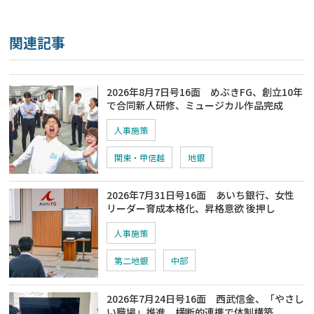
関連記事
2026年8月7日号16面 めぶきFG、創立10年
で合同新人研修、ミュージカル作品完成
人事施策
関東・甲信越
地銀
2026年7月31日号16面 あいち銀行、女性
リーダー育成本格化、昇格意欲 後押し
人事施策
第二地銀
中部
2026年7月24日号16面 西武信金、「やさし
い職場」推進、横断的連携で体制構築