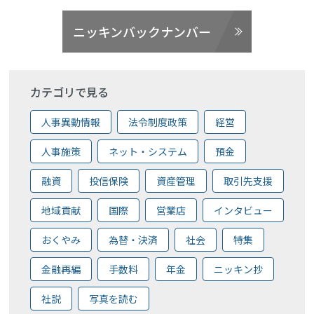
ニッキンバックナンバー
カテゴリで見る
人事異動情報
法令制度政策
経営
人事施策
ネット・システム
預金
融資
投信保険
資産管理
取引先支援
地域貢献
国際
営業店
インタビュー
おくやみ
為替・決済
社会
特集
金融再編
手数料
年金
ニッキン抄
社説
写真を読む