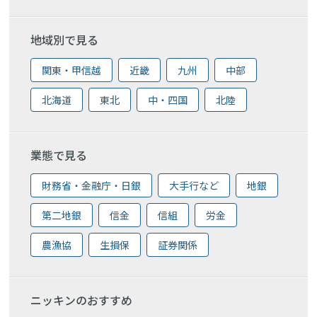
地域別で見る
関東・甲信越
近畿
九州
中部
北海道
東北
中・四国
北陸
業態で見る
財務省・金融庁・日銀
大手行など
地銀
第二地銀
信金
信組
労金
農漁協
生損保
証券関係
ニッキンのおすすめ