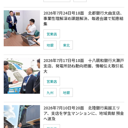
2026年7月24日号18面 北都銀行大曲支店、
事業性理解深め課題解決、毎週会議で知恵結
集
営業店
地銀
東北
2026年7月17日号18面 十八親和銀行大瀬戸
支店、発電所訪ね動向把握、情報伝え取引拡
大
営業店
九州
地銀
2026年7月10日号20面 北陸銀行奥越エリ
ア、支店を学生マンションに、地域貢献 預金
へ波及