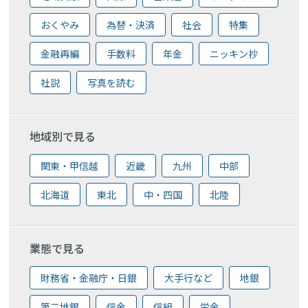
おくやみ
為替・決済
社会
特集
金融再編
手数料
年金
ニッキン抄
社説
写真を読む
地域別で見る
関東・甲信越
近畿
九州
中部
北海道
東北
中・四国
北陸
業態で見る
財務省・金融庁・日銀
大手行など
地銀
第二地銀
信金
信組
労金