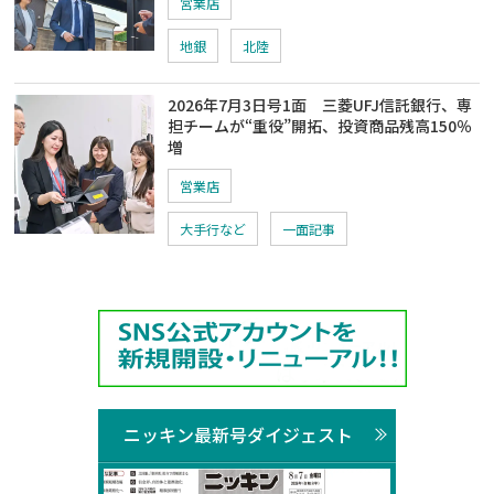
営業店
地銀
北陸
2026年7月3日号1面 三菱UFJ信託銀行、専
担チームが“重役”開拓、投資商品残高150％
増
営業店
大手行など
一面記事
ニッキン最新号ダイジェスト