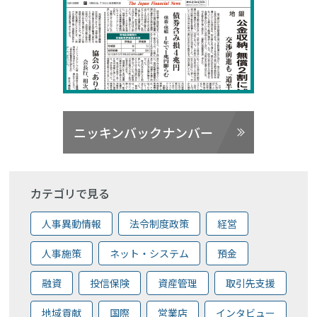
ニッキンバックナンバー
カテゴリで見る
人事異動情報
法令制度政策
経営
人事施策
ネット・システム
預金
融資
投信保険
資産管理
取引先支援
地域貢献
国際
営業店
インタビュー