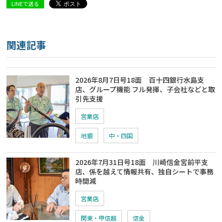
LINEで送る
関連記事
2026年8月7日号18面 百十四銀行水島支
店、グループ機能 フル発揮、子会社などと取
引先支援
営業店
地銀
中・四国
2026年7月31日号18面 川崎信金宮前平支
店、係を越えて情報共有、独自シートで事務
時間減
営業店
関東・甲信越
信金