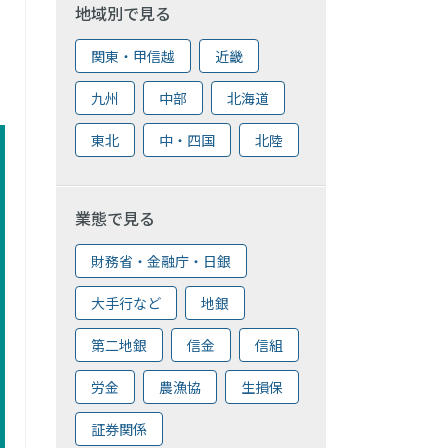
地域別で見る
関東・甲信越
近畿
九州
中部
北海道
東北
中・四国
北陸
業態で見る
財務省・金融庁・日銀
大手行など
地銀
第二地銀
信金
信組
労金
農漁協
生損保
証券関係