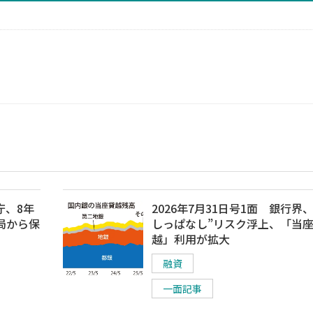
庁、8年
2026年7月31日号1面 銀行界、
局から保
しっぱなし”リスク浮上、「当
越」利用が拡大
融資
一面記事