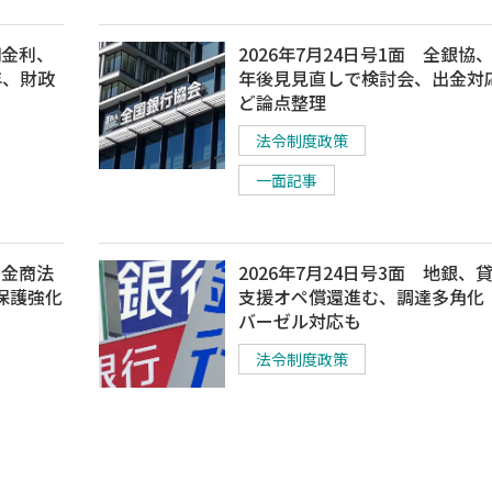
期金利、
2026年7月24日号1面 全銀協
年、財政
年後見見直しで検討会、出金対
ど論点整理
法令制度政策
一面記事
正金商法
2026年7月24日号3面 地銀、
保護強化
支援オペ償還進む、調達多角化
バーゼル対応も
法令制度政策