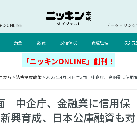
ンONLINE
データ・リンク
預金
融資
投信保険
資産管理
取引先
「ニッキンONLINE」創刊！
号から
>
法令制度政策
> 2023年4月14日号3面 中企庁、金融業に
号3面 中企庁、金融業に信用保
や新興育成、日本公庫融資も対