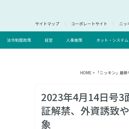
サイトマップ
コーポレートサイト
ニッキ
法令制度政策
経営
人事施策
ネット・システム
HOME
>
「ニッキン」最新
2023年4月14日
証解禁、外資誘致
象