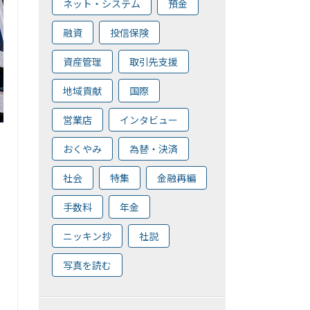
ネット・システム
預金
融資
投信保険
資産管理
取引先支援
地域貢献
国際
営業店
インタビュー
おくやみ
為替・決済
社会
特集
金融再編
手数料
年金
ニッキン抄
社説
写真を読む