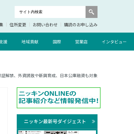
集
住所変更
お問い合わせ
購読のお申し込み
支援
地域貢献
国際
営業店
インタビュー
信用保証解禁、外資誘致や新興育成、日本公庫融資も対象
ニッキン最新号ダイジェスト