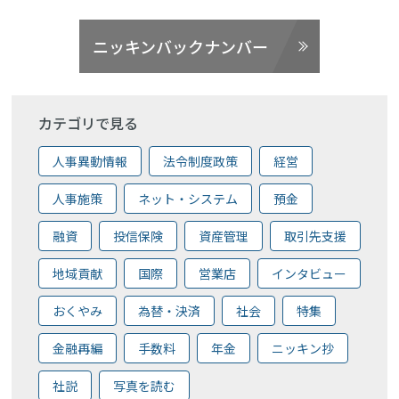
ニッキンバックナンバー
カテゴリで見る
人事異動情報
法令制度政策
経営
人事施策
ネット・システム
預金
融資
投信保険
資産管理
取引先支援
地域貢献
国際
営業店
インタビュー
おくやみ
為替・決済
社会
特集
金融再編
手数料
年金
ニッキン抄
社説
写真を読む