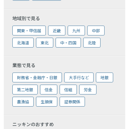
地域別で見る
関東・甲信越
近畿
九州
中部
北海道
東北
中・四国
北陸
業態で見る
財務省・金融庁・日銀
大手行など
地銀
第二地銀
信金
信組
労金
農漁協
生損保
証券関係
ニッキンのおすすめ