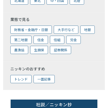
北海道
東北
中・四国
北陸
業態で見る
財務省・金融庁・日銀
大手行など
地銀
第二地銀
信金
信組
労金
農漁協
生損保
証券関係
ニッキンのおすすめ
トレンド
一面記事
社説／ニッキン抄