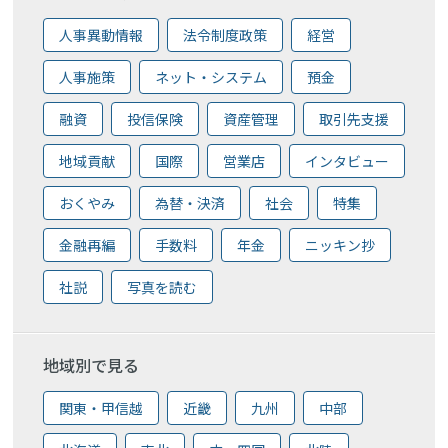
人事異動情報
法令制度政策
経営
人事施策
ネット・システム
預金
融資
投信保険
資産管理
取引先支援
地域貢献
国際
営業店
インタビュー
おくやみ
為替・決済
社会
特集
金融再編
手数料
年金
ニッキン抄
社説
写真を読む
地域別で見る
関東・甲信越
近畿
九州
中部