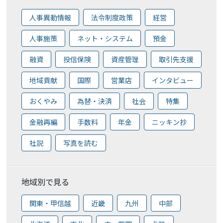
人事異動情報
法令制度政策
経営
人事施策
ネット・システム
預金
融資
投信保険
資産管理
取引先支援
地域貢献
国際
営業店
インタビュー
おくやみ
為替・決済
社会
特集
金融再編
手数料
年金
ニッキン抄
社説
写真を読む
地域別で見る
関東・甲信越
近畿
九州
中部