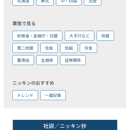
北海道
東北
中・四国
北陸
業態で見る
財務省・金融庁・日銀
大手行など
地銀
第二地銀
信金
信組
労金
農漁協
生損保
証券関係
ニッキンのおすすめ
トレンド
一面記事
社説／ニッキン抄