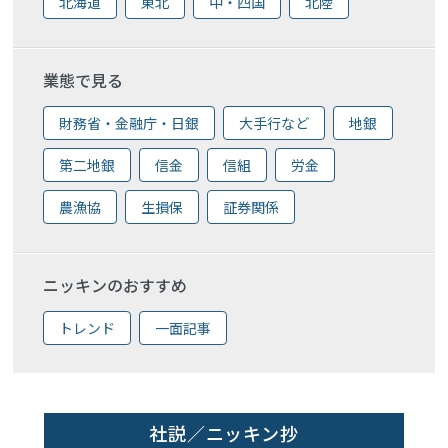
北海道
東北
中・四国
北陸
業態で見る
財務省・金融庁・日銀
大手行など
地銀
第二地銀
信金
信組
労金
農漁協
生損保
証券関係
ニッキンのおすすめ
トレンド
一面記事
社説／ニッキン抄