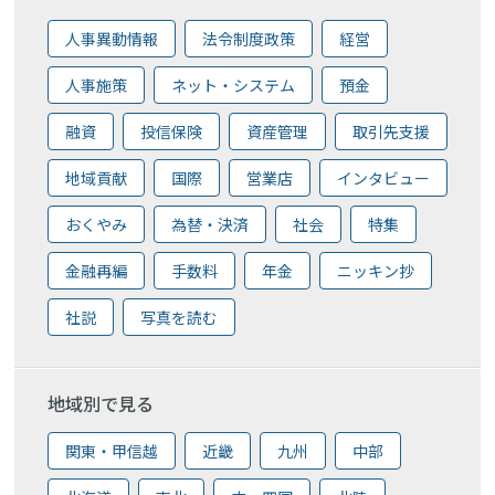
人事異動情報
法令制度政策
経営
人事施策
ネット・システム
預金
融資
投信保険
資産管理
取引先支援
地域貢献
国際
営業店
インタビュー
おくやみ
為替・決済
社会
特集
金融再編
手数料
年金
ニッキン抄
社説
写真を読む
地域別で見る
関東・甲信越
近畿
九州
中部