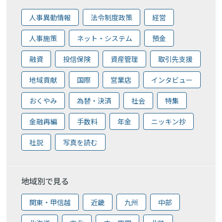
人事異動情報
法令制度政策
経営
人事施策
ネット・システム
預金
融資
投信保険
資産管理
取引先支援
地域貢献
国際
営業店
インタビュー
おくやみ
為替・決済
社会
特集
金融再編
手数料
年金
ニッキン抄
社説
写真を読む
地域別で見る
関東・甲信越
近畿
九州
中部