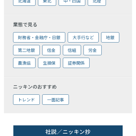
北海道
東北
中・四国
北陸
業態で見る
財務省・金融庁・日銀
大手行など
地銀
第二地銀
信金
信組
労金
農漁協
生損保
証券関係
ニッキンのおすすめ
トレンド
一面記事
社説／ニッキン抄