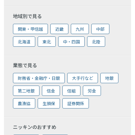
地域別で見る
関東・甲信越
近畿
九州
中部
北海道
東北
中・四国
北陸
業態で見る
財務省・金融庁・日銀
大手行など
地銀
第二地銀
信金
信組
労金
農漁協
生損保
証券関係
ニッキンのおすすめ