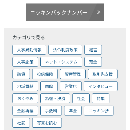
ニッキンバックナンバー
カテゴリで見る
人事異動情報
法令制度政策
経営
人事施策
ネット・システム
預金
融資
投信保険
資産管理
取引先支援
地域貢献
国際
営業店
インタビュー
おくやみ
為替・決済
社会
特集
金融再編
手数料
年金
ニッキン抄
社説
写真を読む