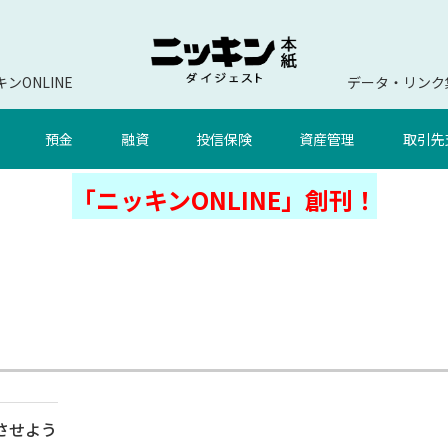
ンONLINE
データ・リンク
預金
融資
投信保険
資産管理
取引先
「ニッキンONLINE」創刊！
させよう