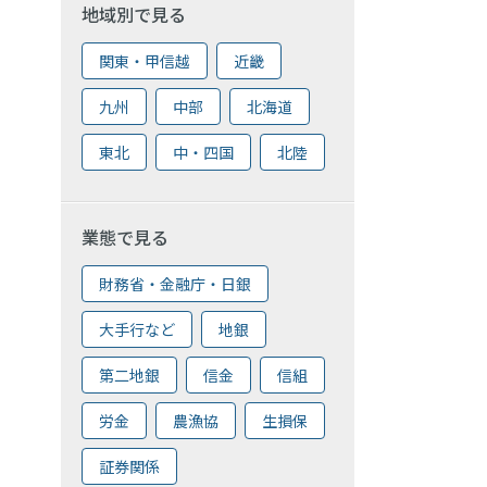
地域別で見る
関東・甲信越
近畿
九州
中部
北海道
東北
中・四国
北陸
業態で見る
財務省・金融庁・日銀
大手行など
地銀
第二地銀
信金
信組
労金
農漁協
生損保
証券関係