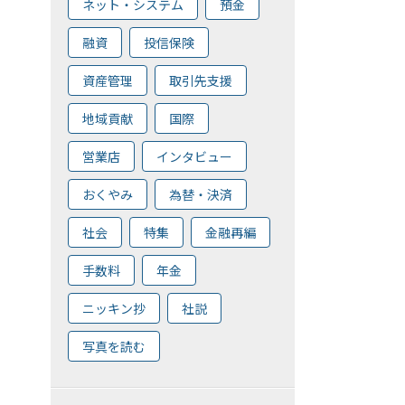
ネット・システム
預金
融資
投信保険
資産管理
取引先支援
地域貢献
国際
営業店
インタビュー
おくやみ
為替・決済
社会
特集
金融再編
手数料
年金
ニッキン抄
社説
写真を読む