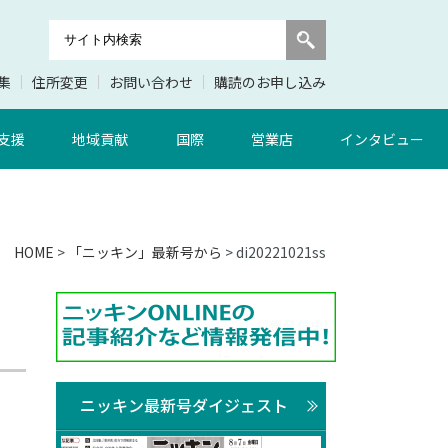
集
住所変更
お問い合わせ
購読のお申し込み
支援
地域貢献
国際
営業店
インタビュー
HOME
>
「ニッキン」最新号から
> di20221021ss
ニッキン最新号ダイジェスト