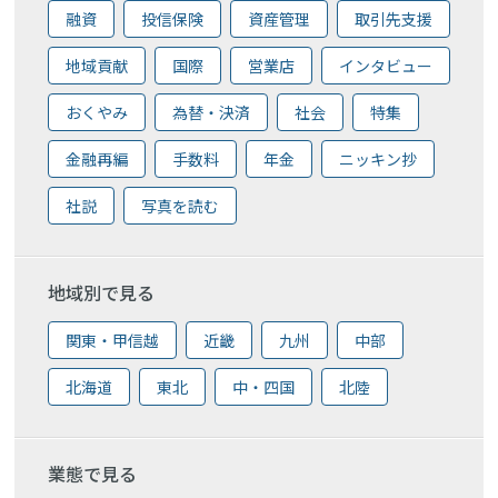
融資
投信保険
資産管理
取引先支援
地域貢献
国際
営業店
インタビュー
おくやみ
為替・決済
社会
特集
金融再編
手数料
年金
ニッキン抄
社説
写真を読む
地域別で見る
関東・甲信越
近畿
九州
中部
北海道
東北
中・四国
北陸
業態で見る