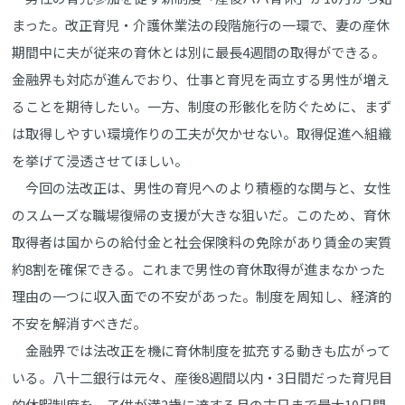
まった。改正育児・介護休業法の段階施行の一環で、妻の産休
期間中に夫が従来の育休とは別に最長4週間の取得ができる。
金融界も対応が進んでおり、仕事と育児を両立する男性が増え
ることを期待したい。一方、制度の形骸化を防ぐために、まず
は取得しやすい環境作りの工夫が欠かせない。取得促進へ組織
を挙げて浸透させてほしい。
今回の法改正は、男性の育児へのより積極的な関与と、女性
のスムーズな職場復帰の支援が大きな狙いだ。このため、育休
取得者は国からの給付金と社会保険料の免除があり賃金の実質
約8割を確保できる。これまで男性の育休取得が進まなかった
理由の一つに収入面での不安があった。制度を周知し、経済的
不安を解消すべきだ。
金融界では法改正を機に育休制度を拡充する動きも広がって
いる。八十二銀行は元々、産後8週間以内・3日間だった育児目
的休暇制度を、子供が満2歳に達する月の末日まで最大10日間