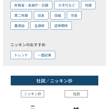
財務省・金融庁・日銀
大手行など
地銀
第二地銀
信金
信組
労金
農漁協
生損保
証券関係
ニッキンのおすすめ
トレンド
一面記事
社説／ニッキン抄
ニッキン抄
社説