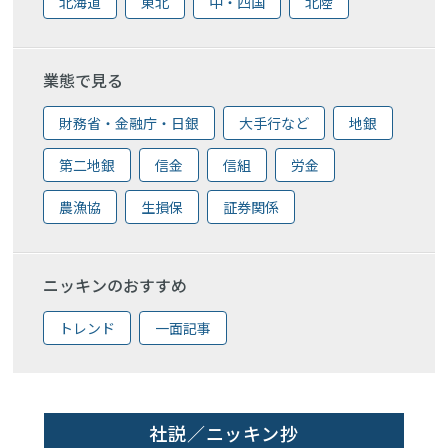
北海道
東北
中・四国
北陸
業態で見る
財務省・金融庁・日銀
大手行など
地銀
第二地銀
信金
信組
労金
農漁協
生損保
証券関係
ニッキンのおすすめ
トレンド
一面記事
社説／ニッキン抄