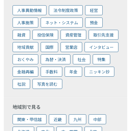
人事異動情報
法令制度政策
経営
人事施策
ネット・システム
預金
融資
投信保険
資産管理
取引先支援
地域貢献
国際
営業店
インタビュー
おくやみ
為替・決済
社会
特集
金融再編
手数料
年金
ニッキン抄
社説
写真を読む
地域別で見る
関東・甲信越
近畿
九州
中部