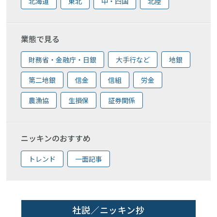
北海道
東北
中・四国
北陸
業態で見る
財務省・金融庁・日銀
大手行など
地銀
第二地銀
信金
信組
労金
農漁協
生損保
証券関係
ニッキンのおすすめ
トレンド
一面記事
社説／ニッキン抄