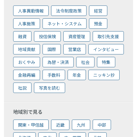
人事異動情報
法令制度政策
経営
人事施策
ネット・システム
預金
融資
投信保険
資産管理
取引先支援
地域貢献
国際
営業店
インタビュー
おくやみ
為替・決済
社会
特集
金融再編
手数料
年金
ニッキン抄
社説
写真を読む
地域別で見る
関東・甲信越
近畿
九州
中部