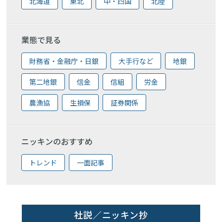
北海道
東北
中・四国
北陸
業態で見る
財務省・金融庁・日銀
大手行など
地銀
第二地銀
信金
信組
労金
農漁協
生損保
証券関係
ニッキンのおすすめ
トレンド
一面記事
社説／ニッキン抄