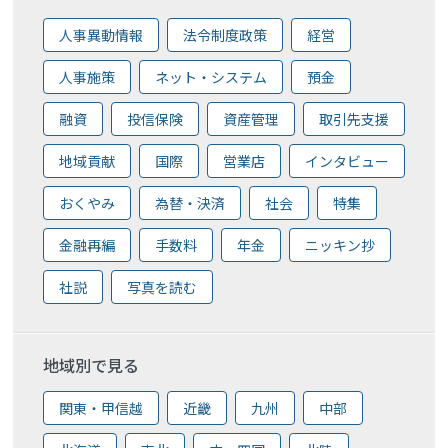
人事異動情報
法令制度政策
経営
人事施策
ネット・システム
預金
融資
投信保険
資産管理
取引先支援
地域貢献
国際
営業店
インタビュー
おくやみ
為替・決済
社会
特集
金融再編
手数料
年金
ニッキン抄
社説
写真を読む
地域別で見る
関東・甲信越
近畿
九州
中部