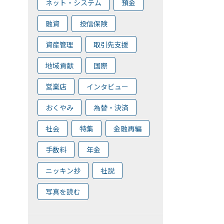
ネット・システム
預金
融資
投信保険
資産管理
取引先支援
地域貢献
国際
営業店
インタビュー
おくやみ
為替・決済
社会
特集
金融再編
手数料
年金
ニッキン抄
社説
写真を読む