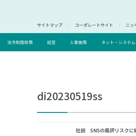
サイトマップ
コーポレートサイト
ニッキ
法令制度政策
経営
人事施策
ネット・システム
di20230519ss
社説 SNSの風評リスクに