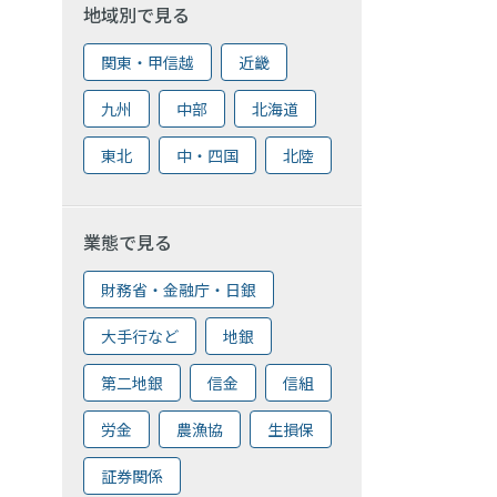
地域別で見る
関東・甲信越
近畿
九州
中部
北海道
東北
中・四国
北陸
業態で見る
財務省・金融庁・日銀
大手行など
地銀
第二地銀
信金
信組
労金
農漁協
生損保
証券関係