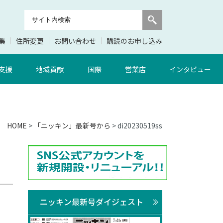
集
住所変更
お問い合わせ
購読のお申し込み
支援
地域貢献
国際
営業店
インタビュー
HOME
>
「ニッキン」最新号から
> di20230519ss
ニッキン最新号ダイジェスト