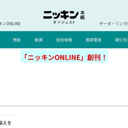
ンONLINE
データ・リンク
預金
融資
投信保険
資産管理
取引先
「ニッキンONLINE」創刊！
備えを