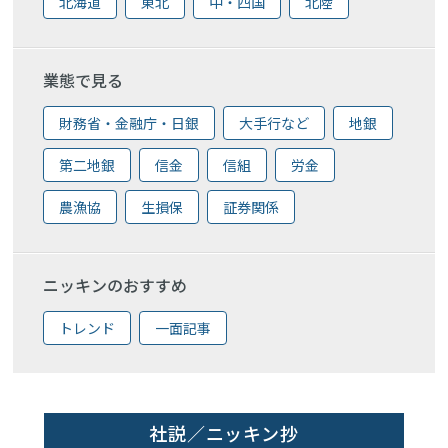
北海道
東北
中・四国
北陸
業態で見る
財務省・金融庁・日銀
大手行など
地銀
第二地銀
信金
信組
労金
農漁協
生損保
証券関係
ニッキンのおすすめ
トレンド
一面記事
社説／ニッキン抄