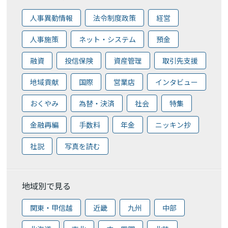
人事異動情報
法令制度政策
経営
人事施策
ネット・システム
預金
融資
投信保険
資産管理
取引先支援
地域貢献
国際
営業店
インタビュー
おくやみ
為替・決済
社会
特集
金融再編
手数料
年金
ニッキン抄
社説
写真を読む
地域別で見る
関東・甲信越
近畿
九州
中部