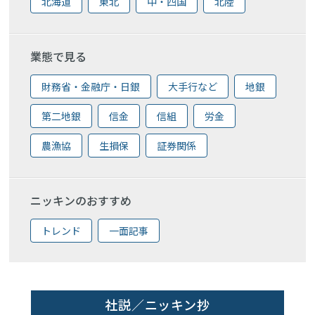
北海道
東北
中・四国
北陸
業態で見る
財務省・金融庁・日銀
大手行など
地銀
第二地銀
信金
信組
労金
農漁協
生損保
証券関係
ニッキンのおすすめ
トレンド
一面記事
社説／ニッキン抄