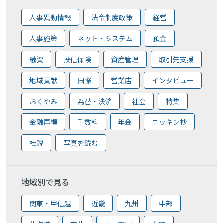
人事異動情報
法令制度政策
経営
人事施策
ネット・システム
預金
融資
投信保険
資産管理
取引先支援
地域貢献
国際
営業店
インタビュー
おくやみ
為替・決済
社会
特集
金融再編
手数料
年金
ニッキン抄
社説
写真を読む
地域別で見る
関東・甲信越
近畿
九州
中部