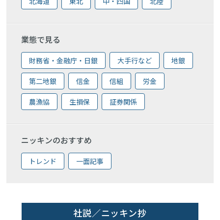
北海道
東北
中・四国
北陸
業態で見る
財務省・金融庁・日銀
大手行など
地銀
第二地銀
信金
信組
労金
農漁協
生損保
証券関係
ニッキンのおすすめ
トレンド
一面記事
社説／ニッキン抄