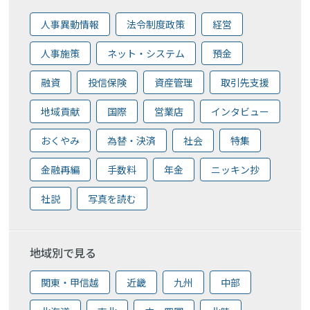
人事異動情報
法令制度政策
経営
人事施策
ネット・システム
預金
融資
投信保険
資産管理
取引先支援
地域貢献
国際
営業店
インタビュー
おくやみ
為替・決済
社会
特集
金融再編
手数料
年金
ニッキン抄
社説
写真を読む
地域別で見る
関東・甲信越
近畿
九州
中部