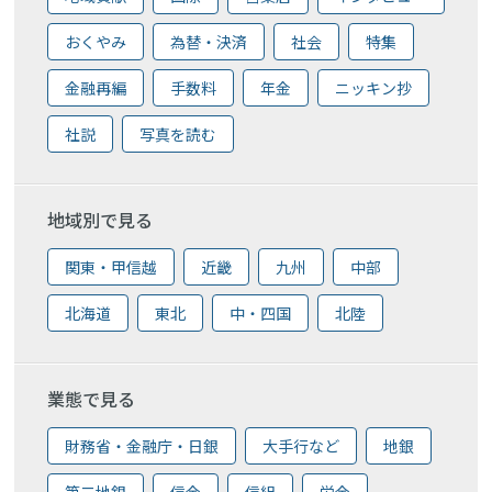
おくやみ
為替・決済
社会
特集
金融再編
手数料
年金
ニッキン抄
社説
写真を読む
地域別で見る
関東・甲信越
近畿
九州
中部
北海道
東北
中・四国
北陸
業態で見る
財務省・金融庁・日銀
大手行など
地銀
第二地銀
信金
信組
労金