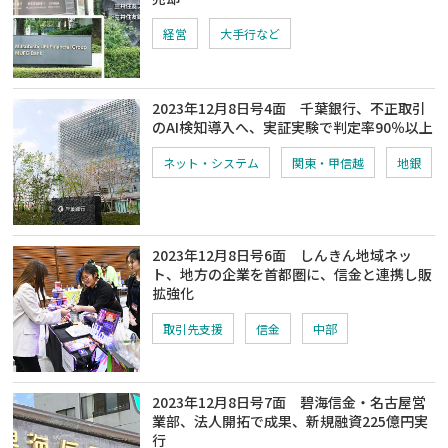
経営
大手行など
2023年12月8日号4面 千葉銀行、不正取引
のAI検知導入へ、実証実験で判定率90％以上
ネット・システム
関東・甲信越
地銀
2023年12月8日号6面 しんきん地域ネッ
ト、地方の企業を首都圏に、信金と連携し販
拡強化
取引先支援
信金
中部
2023年12月8日号7面 碧海信金・名古屋営
業部、法人開拓で成果、新規融資225億円実
行