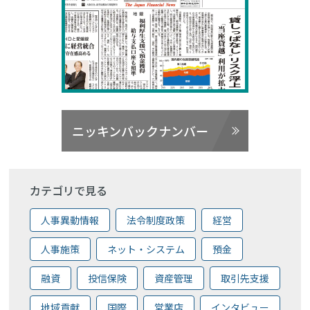
ニッキンバックナンバー
カテゴリで見る
人事異動情報
法令制度政策
経営
人事施策
ネット・システム
預金
融資
投信保険
資産管理
取引先支援
地域貢献
国際
営業店
インタビュー