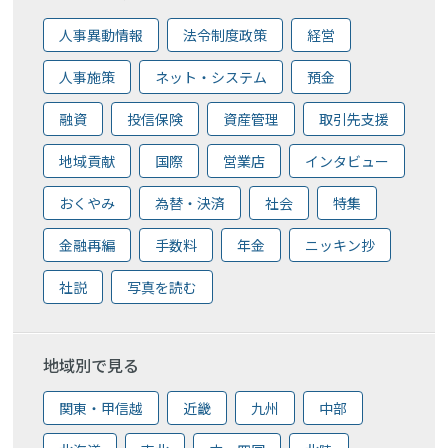
人事異動情報
法令制度政策
経営
人事施策
ネット・システム
預金
融資
投信保険
資産管理
取引先支援
地域貢献
国際
営業店
インタビュー
おくやみ
為替・決済
社会
特集
金融再編
手数料
年金
ニッキン抄
社説
写真を読む
地域別で見る
関東・甲信越
近畿
九州
中部