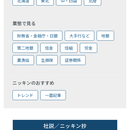
北海道
東北
中・四国
北陸
業態で見る
財務省・金融庁・日銀
大手行など
地銀
第二地銀
信金
信組
労金
農漁協
生損保
証券関係
ニッキンのおすすめ
トレンド
一面記事
社説／ニッキン抄