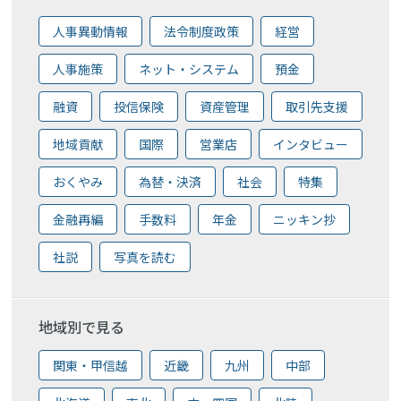
人事異動情報
法令制度政策
経営
人事施策
ネット・システム
預金
融資
投信保険
資産管理
取引先支援
地域貢献
国際
営業店
インタビュー
おくやみ
為替・決済
社会
特集
金融再編
手数料
年金
ニッキン抄
社説
写真を読む
地域別で見る
関東・甲信越
近畿
九州
中部