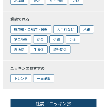
北海道
東北
中・四国
北陸
業態で見る
財務省・金融庁・日銀
大手行など
地銀
第二地銀
信金
信組
労金
農漁協
生損保
証券関係
ニッキンのおすすめ
トレンド
一面記事
社説／ニッキン抄