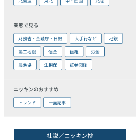
北海道
東北
中・四国
北陸
業態で見る
財務省・金融庁・日銀
大手行など
地銀
第二地銀
信金
信組
労金
農漁協
生損保
証券関係
ニッキンのおすすめ
トレンド
一面記事
社説／ニッキン抄