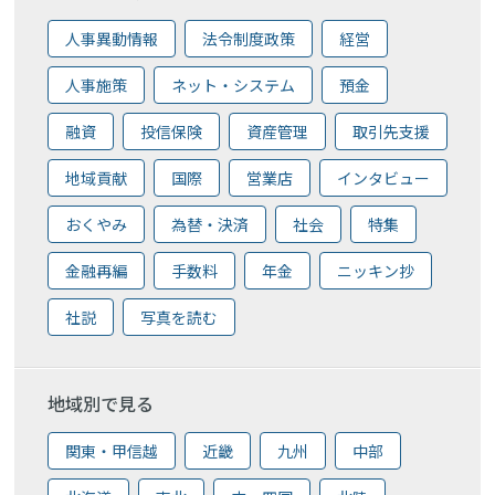
人事異動情報
法令制度政策
経営
人事施策
ネット・システム
預金
融資
投信保険
資産管理
取引先支援
地域貢献
国際
営業店
インタビュー
おくやみ
為替・決済
社会
特集
金融再編
手数料
年金
ニッキン抄
社説
写真を読む
地域別で見る
関東・甲信越
近畿
九州
中部