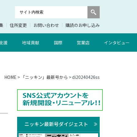
集
住所変更
お問い合わせ
購読のお申し込み
支援
地域貢献
国際
営業店
インタビュー
HOME
>
「ニッキン」最新号から
> di20240426ss
ニッキン最新号ダイジェスト