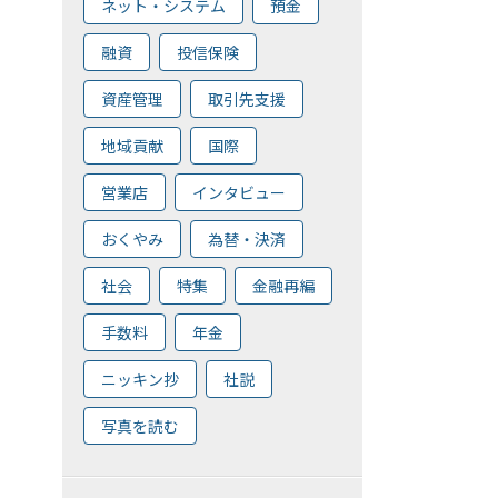
ネット・システム
預金
融資
投信保険
資産管理
取引先支援
地域貢献
国際
営業店
インタビュー
おくやみ
為替・決済
社会
特集
金融再編
手数料
年金
ニッキン抄
社説
写真を読む