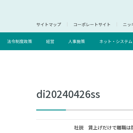
サイトマップ
コーポレートサイト
ニッキ
法令制度政策
経営
人事施策
ネット・システム
di20240426ss
社説 賃上げだけで離職は