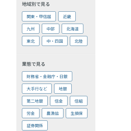
地域別で見る
関東・甲信越
近畿
九州
中部
北海道
東北
中・四国
北陸
業態で見る
財務省・金融庁・日銀
大手行など
地銀
第二地銀
信金
信組
労金
農漁協
生損保
証券関係