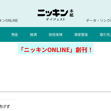
ンONLINE
データ・リンク
預金
融資
投信保険
資産管理
取引先
「ニッキンONLINE」創刊！
防げず