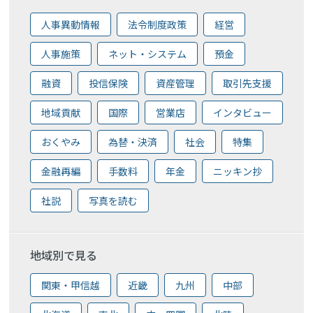
人事異動情報
法令制度政策
経営
人事施策
ネット・システム
預金
融資
投信保険
資産管理
取引先支援
地域貢献
国際
営業店
インタビュー
おくやみ
為替・決済
社会
特集
金融再編
手数料
年金
ニッキン抄
社説
写真を読む
地域別で見る
関東・甲信越
近畿
九州
中部