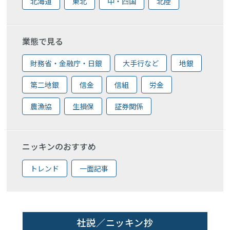
北海道
東北
中・四国
北陸
業態で見る
財務省・金融庁・日銀
大手行など
地銀
第二地銀
信金
信組
労金
農漁協
生損保
証券関係
ニッキンのおすすめ
トレンド
一面記事
社説／ニッキン抄