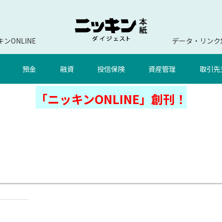
ンONLINE
データ・リンク
預金
融資
投信保険
資産管理
取引先
「ニッキンONLINE」創刊！