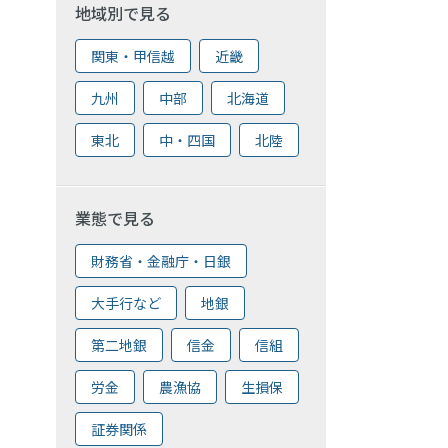
地域別で見る
関東・甲信越
近畿
九州
中部
北海道
東北
中・四国
北陸
業態で見る
財務省・金融庁・日銀
大手行など
地銀
第二地銀
信金
信組
労金
農漁協
生損保
証券関係