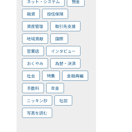
ネット・システム
預金
融資
投信保険
資産管理
取引先支援
地域貢献
国際
営業店
インタビュー
おくやみ
為替・決済
社会
特集
金融再編
手数料
年金
ニッキン抄
社説
写真を読む