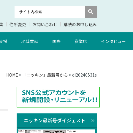
集
住所変更
お問い合わせ
購読のお申し込み
支援
地域貢献
国際
営業店
インタビュー
HOME
>
「ニッキン」最新号から
> di20240531s
ニッキン最新号ダイジェスト